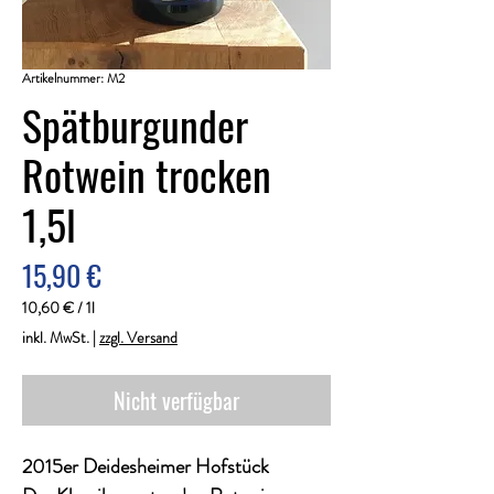
Artikelnummer: M2
Spätburgunder
Rotwein trocken
1,5l
Preis
15,90 €
10,60 €
/
1l
10,60 €
inkl. MwSt.
|
zzgl. Versand
pro
1
Liter
Nicht verfügbar
2015er Deidesheimer Hofstück