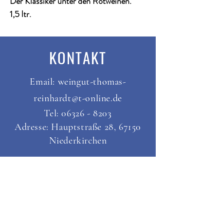
Der Klassiker unter den Rotweinen. 
1,5 ltr. 
14,0%vol. Alk. - 1,3 g RZ - 4,8 g Säure
Ein Deutscher Qualitätswein aus der 
KONTAKT
Pfalz. Enthält Sulfite.
Abfüller: Weingut Thomas Reinhardt, 
Email:
weingut-thomas-
Hauptstraße 28, 67150 Niederkirchen.
reinhardt@t-online.de
Tel:
06326 - 8203
Adresse: Hauptstraße 28, 67150
Niederkirchen