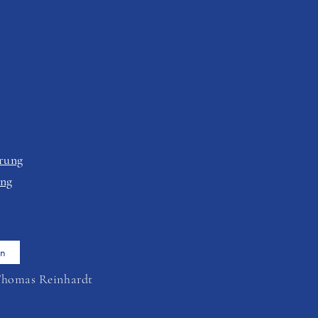
rung
ung
en
Thomas Reinhardt