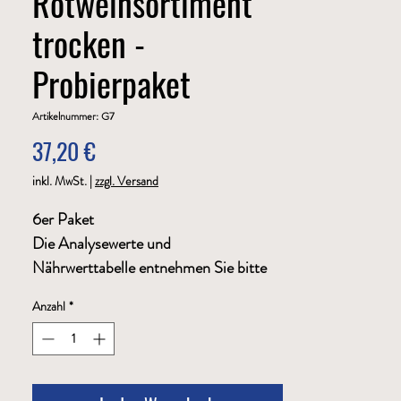
Rotweinsortiment
trocken -
Probierpaket
Artikelnummer: G7
Preis
37,20 €
inkl. MwSt.
|
zzgl. Versand
6er Paket
Die Analysewerte und 
Nährwerttabelle entnehmen Sie bitte 
unter der Nummer der 
Anzahl
*
entsprechenden Weine.
F8 Spätburgunder tr. 0,75 ltr., F11 
Dornfelder tr. 0,75 ltr., F13 Regent tr. 
0,75 ltr., F14 Merlot tr. 0,75 ltr., F16 