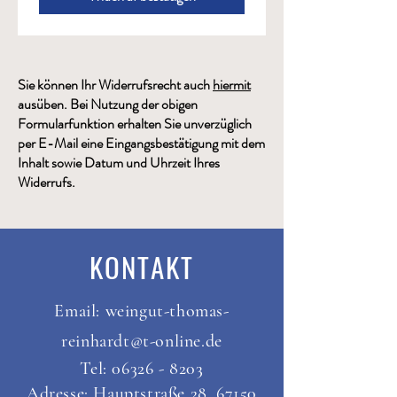
Sie können Ihr Widerrufsrecht auch
hiermit
ausüben. Bei Nutzung der obigen
Formularfunktion erhalten Sie unverzüglich
per E-Mail eine Eingangsbestätigung mit dem
Inhalt sowie Datum und Uhrzeit Ihres
Widerrufs.
KONTAKT
Email:
weingut-thomas-
reinhardt@t-online.de
Tel:
06326 - 8203
Adresse: Hauptstraße 28, 67150