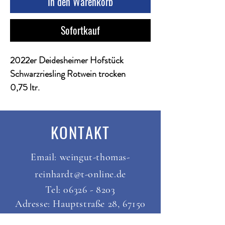
In den Warenkorb
Sofortkauf
2022er Deidesheimer Hofstück
Schwarzriesling Rotwein trocken
0,75 ltr. 
13,5%vol. Alk. - 4,2 g/l Restzucker - 
6g/l Säure
KONTAKT
Ein Deutscher Qualitätswein aus der 
Pfalz. Enthält Sulfite.
Email:
weingut-thomas-
Gutsabfüllung Weingut Thomas 
reinhardt@t-online.de
Reinhardt, Hauptstraße 28,
Tel:
06326 - 8203
67150 Niederkirchen.
Adresse: Hauptstraße 28, 67150
Niederkirchen