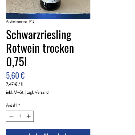
Artikelnummer: F12
Schwarzriesling
Rotwein trocken
0,75l
Preis
5,60 €
7,47 €
/
1l
7,47 €
inkl. MwSt.
|
zzgl. Versand
pro
1
Anzahl
*
Liter